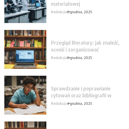
materiałowej
Redakcja
6 grudnia, 2025
Przegląd literatury: jak znaleźć,
ocenić i zorganizować
Redakcja
6 grudnia, 2025
Sprawdzanie i poprawianie
cytowań oraz bibliografii w
Redakcja
4 grudnia, 2025