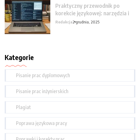
Praktyczny przewodnik po
korekcie językowej: narzędzia i
Redakcja
2 grudnia, 2025
Kategorie
Pisanie prac dyplomowych
Pisanie prac inżynierskich
Plagiat
Poprawa językowa pracy
Poprawki i korekty prac