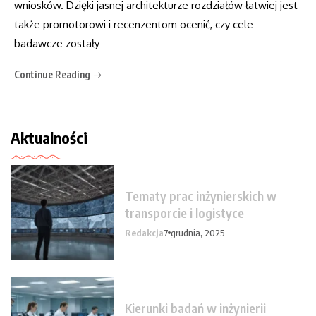
wniosków. Dzięki jasnej architekturze rozdziałów łatwiej jest
także promotorowi i recenzentom ocenić, czy cele
badawcze zostały
Continue Reading
Aktualności
Tematy prac inżynierskich w
transporcie i logistyce
Redakcja
7 grudnia, 2025
Kierunki badań w inżynierii