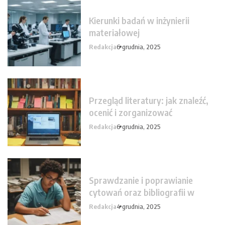
Kierunki badań w inżynierii
materiałowej
Redakcja
6 grudnia, 2025
Przegląd literatury: jak znaleźć,
ocenić i zorganizować
Redakcja
6 grudnia, 2025
Sprawdzanie i poprawianie
cytowań oraz bibliografii w
Redakcja
4 grudnia, 2025