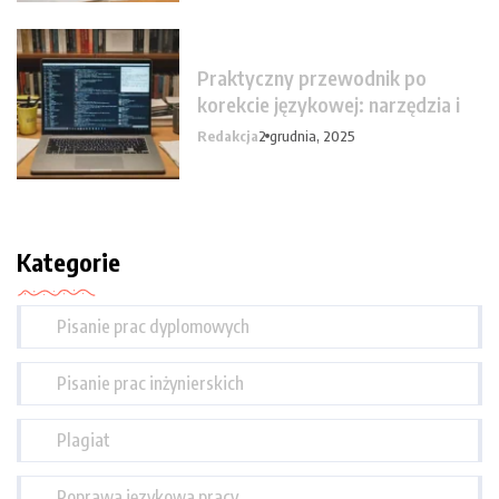
Praktyczny przewodnik po
korekcie językowej: narzędzia i
Redakcja
2 grudnia, 2025
Kategorie
Pisanie prac dyplomowych
Pisanie prac inżynierskich
Plagiat
Poprawa językowa pracy