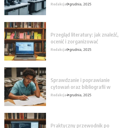
Redakcja
6 grudnia, 2025
Przegląd literatury: jak znaleźć,
ocenić i zorganizować
Redakcja
6 grudnia, 2025
Sprawdzanie i poprawianie
cytowań oraz bibliografii w
Redakcja
4 grudnia, 2025
Praktyczny przewodnik po