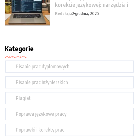
korekcie językowej: narzędzia i
Redakcja
2 grudnia, 2025
Kategorie
Pisanie prac dyplomowych
Pisanie prac inżynierskich
Plagiat
Poprawa językowa pracy
Poprawki i korekty prac